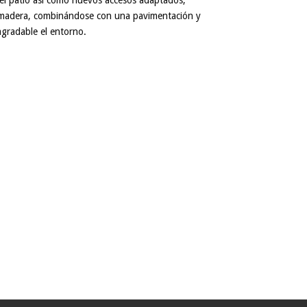
del patio así como nuevos accesos adaptados,
y madera, combinándose con una pavimentación y
gradable el entorno.